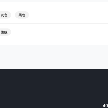
黄色
黑色
旗舰
40