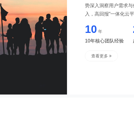
势深入洞察用户需求与
入，高回报”一体化云
数字化转型升级，迎接
10
级的大背景下，顺应新
年
的角色定位，以“事业
10年核心团队经验
业者的业务在线化、业
略顾问。创立至今，始
查看更多
为企业的超长期合伙人，