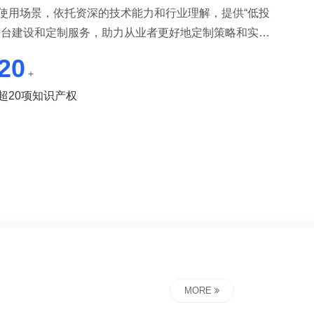
使用场景，依托资深的技术能力和行业理解，提供“低投
平台建设和定制服务，助力从业者更好地定制策略和实现
时代浪潮！广州奇想空间科技有限公司是在中国消费升
20
时代消费者需求诞生的全案型公司，打破传统企服公司
+
伙伴"的理念与客户共生共荣，共同对结果负责。解决从
超20项知识产权
务数据化、数据业务化问题，是企业数字化营销终身战
终秉承责任、价值、共生和长期主义的价值观，致力成
持续为企业升级赋...
MORE