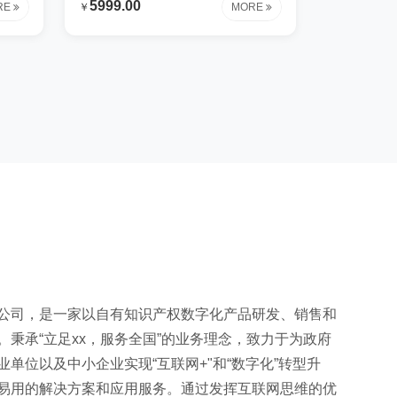
5999.00
RE
￥
MORE
容专
很很大的心血才研制出来这些内容专
让我
为测试时使用钢铁行业解决方案让我
这些
们花费很很大的心血才研制出来这些
决方
内容专为测试时使用钢铁行业解决方
制出
案让我们花费很很大的心血才研制出
行业
来这些内容专为测试时使用钢铁行业
血才
解决方案让我们花费很很大的心血才
用钢
研制出来这些内容专为测试时使用钢
大的
铁行业解决方案让我们花费很很大的
试时
心血才研制出来这些内容专为测试时
使用
公司，是一家以自有知识产权数字化产品研发、销售和
。秉承“立足xx，服务全国”的业务理念，致力于为政府
单位以及中小企业实现“互联网+"和“数字化”转型升
易用的解决方案和应用服务。通过发挥互联网思维的优